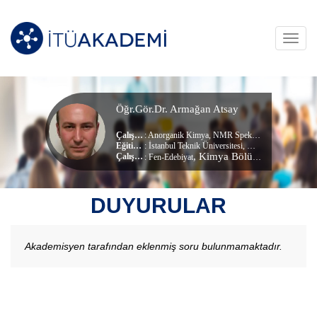
Toggl
navig
Öğr.Gör.Dr. Armağan Atsay
Çalışma Alanları
:
Anorganik Kimya
,
NMR Spektroskopisi
Eğitim Durumu
: İstanbul Teknik Üniversitesi, Kimya (dr) (Doktora)
, Kimya Bölümü
Çalıştığı Birim
:
Fen-Edebiyat
DUYURULAR
Akademisyen tarafından eklenmiş soru bulunmamaktadır.