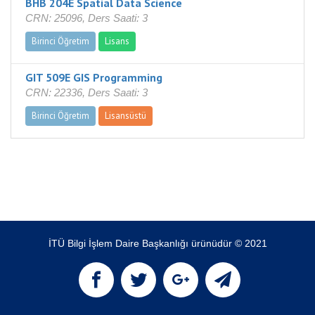
BHB 204E Spatial Data Science
CRN: 25096, Ders Saati: 3
Birinci Öğretim
Lisans
GIT 509E GIS Programming
CRN: 22336, Ders Saati: 3
Birinci Öğretim
Lisansüstü
İTÜ Bilgi İşlem Daire Başkanlığı ürünüdür © 2021