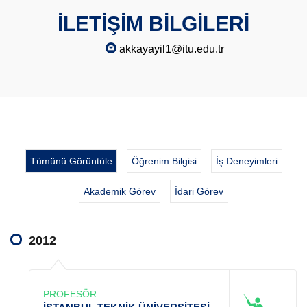
İLETİŞİM BİLGİLERİ
akkayayil1@itu.edu.tr
Tümünü Görüntüle
Öğrenim Bilgisi
İş Deneyimleri
Akademik Görev
İdari Görev
2012
PROFESÖR