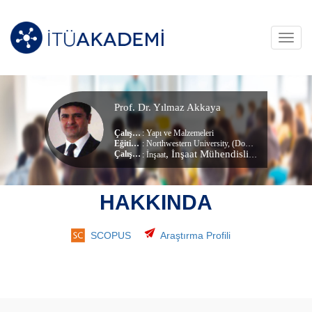
Toggl
navig
Prof. Dr. Yılmaz Akkaya
Çalışma Alanları
:
Yapı ve Malzemeleri
Eğitim Durumu
: Northwestern University, (Doktora)
, İnşaat Mühendisliği Bölümü
Çalıştığı Birim
:
İnşaat
HAKKINDA
SCOPUS
Araştırma Profili