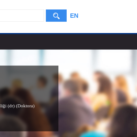
EN
liği (dr) (Doktora)