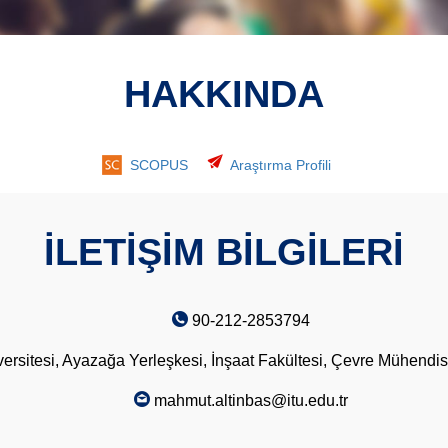
HAKKINDA
SCOPUS
Araştırma Profili
İLETİŞİM BİLGİLERİ
90-212-2853794
versitesi, Ayazağa Yerleşkesi, İnşaat Fakültesi, Çevre Mühendi
mahmut.altinbas@itu.edu.tr