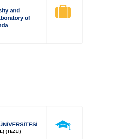
ity and
boratory of
nda
ÜNİVERSİTESİ
) (TEZLİ)