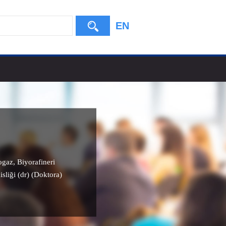
EN
ogaz
,
Biyorafineri
sliği (dr) (Doktora)