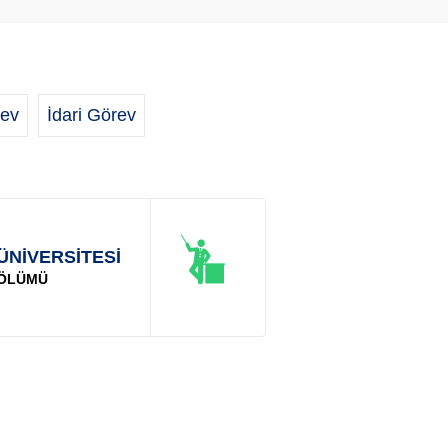
ev
İdari Görev
ÜNİVERSİTESİ
BÖLÜMÜ