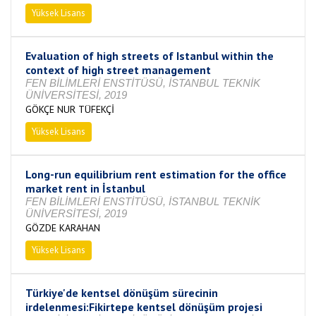
Yüksek Lisans
Tamamlandı
Evaluation of high streets of Istanbul within the
context of high street management
FEN BİLİMLERİ ENSTİTÜSÜ, İSTANBUL TEKNİK
ÜNİVERSİTESİ, 2019
GÖKÇE NUR TÜFEKÇİ
Yüksek Lisans
Tamamlandı
Long-run equilibrium rent estimation for the office
market rent in İstanbul
FEN BİLİMLERİ ENSTİTÜSÜ, İSTANBUL TEKNİK
ÜNİVERSİTESİ, 2019
GÖZDE KARAHAN
Yüksek Lisans
Tamamlandı
Türkiye'de kentsel dönüşüm sürecinin
irdelenmesi:Fikirtepe kentsel dönüşüm projesi