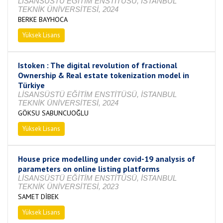
LİSANSÜSTÜ EĞİTİM ENSTİTÜSÜ, İSTANBUL
TEKNİK ÜNİVERSİTESİ, 2024
BERKE BAYHOCA
Yüksek Lisans
Tamamlandı
Istoken : The digital revolution of fractional
Ownership & Real estate tokenization model in
Türkiye
LİSANSÜSTÜ EĞİTİM ENSTİTÜSÜ, İSTANBUL
TEKNİK ÜNİVERSİTESİ, 2024
GÖKSU SABUNCUOĞLU
Yüksek Lisans
Tamamlandı
House price modelling under covid-19 analysis of
parameters on online listing platforms
LİSANSÜSTÜ EĞİTİM ENSTİTÜSÜ, İSTANBUL
TEKNİK ÜNİVERSİTESİ, 2023
SAMET DİBEK
Yüksek Lisans
Tamamlandı