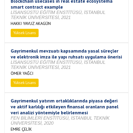
Blockchain usecases in real estate ecosystema
smart contract example
LİSANSÜSTÜ EĞİTİM ENSTİTÜSÜ, İSTANBUL
TEKNİK ÜNİVERSİTESİ, 2021
HAKKI YAVUZ AKAGÜN
Yüksek Lisans
Tamamlandı
Gayrimenkul mevzuatı kapsamında yasal süreçler
ve elektronik imza ile yapı ruhsatı uygulama önerisi
LİSANSÜSTÜ EĞİTİM ENSTİTÜSÜ, İSTANBUL
TEKNİK ÜNİVERSİTESİ, 2021
ÖMER YAĞCI
Yüksek Lisans
Tamamlandı
Gayrimenkul yatırım ortaklıklarında piyasa değeri
ve aktif karlılığı etkileyen finansal oranların panel
veri analizi yöntemiyle belirlenmesi
FEN BİLİMLERİ ENSTİTÜSÜ, İSTANBUL TEKNİK
ÜNİVERSİTESİ, 2020
EMRE ÇELİK