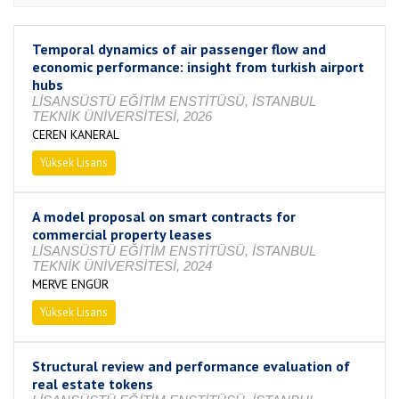
Temporal dynamics of air passenger flow and
economic performance: insight from turkish airport
hubs
LİSANSÜSTÜ EĞİTİM ENSTİTÜSÜ, İSTANBUL
TEKNİK ÜNİVERSİTESİ, 2026
CEREN KANERAL
Yüksek Lisans
Tamamlandı
A model proposal on smart contracts for
commercial property leases
LİSANSÜSTÜ EĞİTİM ENSTİTÜSÜ, İSTANBUL
TEKNİK ÜNİVERSİTESİ, 2024
MERVE ENGÜR
Yüksek Lisans
Tamamlandı
Structural review and performance evaluation of
real estate tokens