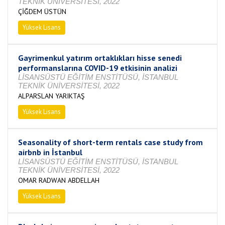
TEKNİK ÜNİVERSİTESİ, 2022
ÇİĞDEM ÜSTÜN
Yüksek Lisans
Tamamlandı
Gayrimenkul yatırım ortaklıkları hisse senedi
performanslarına COVID-19 etkisinin analizi
LİSANSÜSTÜ EĞİTİM ENSTİTÜSÜ, İSTANBUL
TEKNİK ÜNİVERSİTESİ, 2022
ALPARSLAN YARIKTAŞ
Yüksek Lisans
Tamamlandı
Seasonality of short-term rentals case study from
airbnb in İstanbul
LİSANSÜSTÜ EĞİTİM ENSTİTÜSÜ, İSTANBUL
TEKNİK ÜNİVERSİTESİ, 2022
OMAR RADWAN ABDELLAH
Yüksek Lisans
Tamamlandı