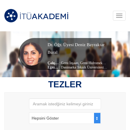
Toggl
navig
Dr. Öğr. Üyesi Deniz Bayraktar
Bural
Çalışma Alanları
:
Gemi İnşaatı
,
Gemi Hidromekaniği
,
Deniz Teknolo
Eğitim Durumu
: Danimarka Teknik Üniversitesi, (Post-doktora)
, Gemi ve Den
Çalıştığı Birim
:
Gemi İnşaatı ve Deniz Bilimleri
TEZLER
Hepsini Göster