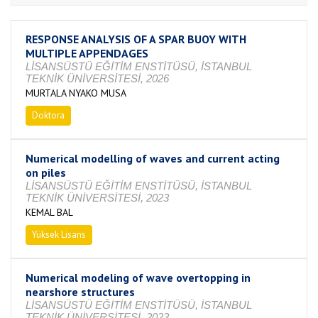
RESPONSE ANALYSIS OF A SPAR BUOY WITH
MULTIPLE APPENDAGES
LİSANSÜSTÜ EĞİTİM ENSTİTÜSÜ, İSTANBUL
TEKNİK ÜNİVERSİTESİ, 2026
MURTALA NYAKO MUSA
Doktora
Devam Ediyor
Numerical modelling of waves and current acting
on piles
LİSANSÜSTÜ EĞİTİM ENSTİTÜSÜ, İSTANBUL
TEKNİK ÜNİVERSİTESİ, 2023
KEMAL BAL
Yüksek Lisans
Tamamlandı
Numerical modeling of wave overtopping in
nearshore structures
LİSANSÜSTÜ EĞİTİM ENSTİTÜSÜ, İSTANBUL
TEKNİK ÜNİVERSİTESİ, 2023