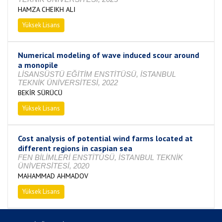
HAMZA CHEIKH ALI
Yüksek Lisans
Tamamlandı
Numerical modeling of wave induced scour around
a monopile
LİSANSÜSTÜ EĞİTİM ENSTİTÜSÜ, İSTANBUL
TEKNİK ÜNİVERSİTESİ, 2022
BEKİR SÜRÜCÜ
Yüksek Lisans
Tamamlandı
Cost analysis of potential wind farms located at
different regions in caspian sea
FEN BİLİMLERİ ENSTİTÜSÜ, İSTANBUL TEKNİK
ÜNİVERSİTESİ, 2020
MAHAMMAD AHMADOV
Yüksek Lisans
Tamamlandı