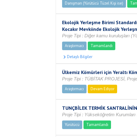
Danışman (Yürütücü Tüzel Kişi ise)
Tam
Ekolojik Yerleşme Birimi Standard
Kocakır Mevkiinde Ekolojik Yerle
Proje Tipi : Diğer kamu kuruluşları 
Araştırmacı
Tamamlandı
Ülkemiz Kömürleri için Yeraltı Köm
Proje Tipi : TÜBİTAK PROJESİ, Proje 
Araştırmacı
Devam Ediyor
TUNÇBİLEK TERMİK SANTRALİNİN
Proje Tipi : Yükseköğretim Kurumları t
Yürütücü
Tamamlandı