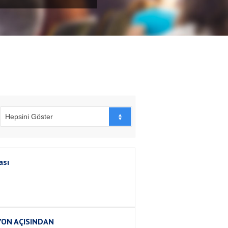
Hepsini Göster
ası
YON AÇISINDAN