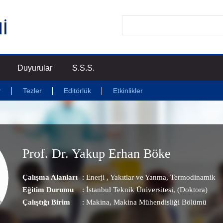
Duyurular
S.S.S.
r
Tezler
Editörlük
Etkinlikler
Prof. Dr. Yakup Erhan Böke
Çalışma Alanları
:
Enerji
,
Yakıtlar ve Yanma
,
Termodinamik
Eğitim Durumu
: İstanbul Teknik Üniversitesi, (Doktora)
Çalıştığı Birim
:
Makina
, Makina Mühendisliği Bölümü