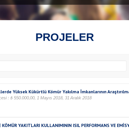
PROJELER
llerde Yüksek Kükürtlü Kömür Yakılma İmkanlarının Araştırılm
tçesi : ₺ 550.000,00, 1 Mayıs 2018, 31 Aralık 2018
 KÖMÜR YAKITLARI KULLANIMININ ISIL PERFORMANS VE EMİS