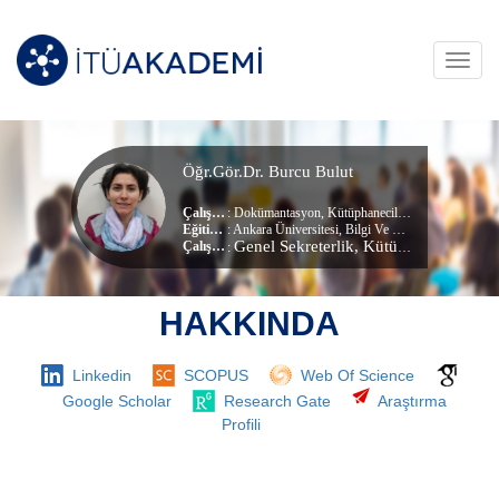
Toggl
navig
Öğr.Gör.Dr. Burcu Bulut
Çalışma Alanları
:
Dokümantasyon
,
Kütüphanecilik
,
Elektronik Belg
Eğitim Durumu
: Ankara Üniversitesi, Bilgi Ve Belge Yönetimi Bölümü (Doktora)
Genel Sekreterlik
, Kütüphane ve Dokümantasyon Daire Başkanlığı
Çalıştığı Birim
:
HAKKINDA
Linkedin
SCOPUS
Web Of Science
Google Scholar
Research Gate
Araştırma
Profili