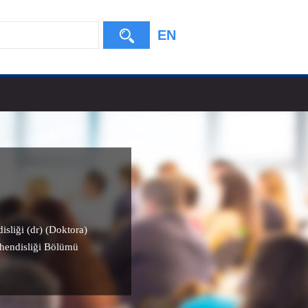
EN
isliği (dr) (Doktora)
ühendisliği Bölümü