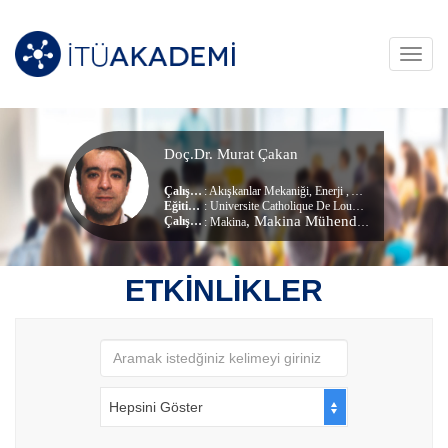
Toggl
navig
Doç.Dr. Murat Çakan
Çalışma Alanları
:
Akışkanlar Mekaniği
,
Enerji
,
Akım Makinaları
Eğitim Durumu
: Universite Catholique De Louvain, (Doktora)
, Makina Mühendisliği Bölümü
Çalıştığı Birim
:
Makina
ETKİNLİKLER
Hepsini Göster