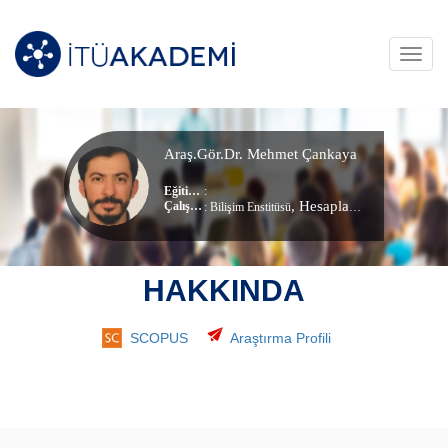
Toggl
navig
Araş.Gör.Dr. Mehmet Çankaya
Eğitim Durumu
:
, Hesaplamalı Bilim ve Mühendislik
Çalıştığı Birim
:
Bilişim Enstitüsü
HAKKINDA
SCOPUS
Araştırma Profili