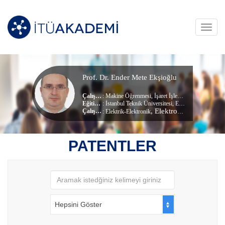
Toggl
navig
Prof. Dr. Ender Mete Ekşioğlu
Çalışma Alanları
:
Makine Öğrenmesi
,
İşaret İşleme
,
Görüntü İşleme
Eğitim Durumu
: İstanbul Teknik Üniversitesi, Elektronik Ve Haberleşme Mühendisliği (dr) (Doktora)
, Elektronik ve Haberleşme Mühendisliği Bölümü
Çalıştığı Birim
:
Elektrik-Elektronik
PATENTLER
Hepsini Göster