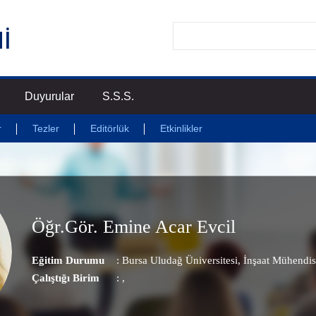
Duyurular
S.S.S.
r
Tezler
Editörlük
Etkinlikler
Öğr.Gör. Emine Acar Evcil
Eğitim Durumu
: Bursa Uludağ Üniversitesi, İnşaat Mühendisl
Çalıştığı Birim
:
,