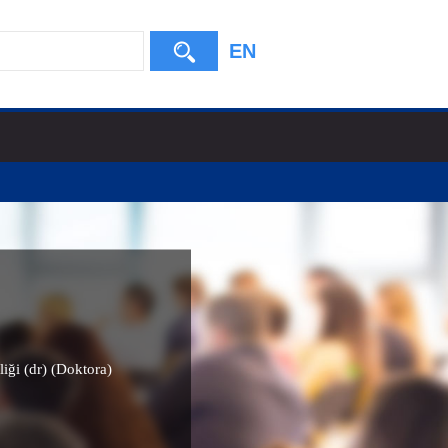
EN
iği (dr) (Doktora)