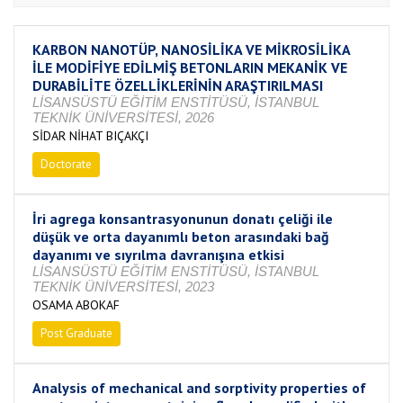
KARBON NANOTÜP, NANOSİLİKA VE MİKROSİLİKA
İLE MODİFİYE EDİLMİŞ BETONLARIN MEKANİK VE
DURABİLİTE ÖZELLİKLERİNİN ARAŞTIRILMASI
LİSANSÜSTÜ EĞİTİM ENSTİTÜSÜ, İSTANBUL
TEKNİK ÜNİVERSİTESİ, 2026
SİDAR NİHAT BIÇAKÇI
Doctorate
Continuing
İri agrega konsantrasyonunun donatı çeliği ile
düşük ve orta dayanımlı beton arasındaki bağ
dayanımı ve sıyrılma davranışına etkisi
LİSANSÜSTÜ EĞİTİM ENSTİTÜSÜ, İSTANBUL
TEKNİK ÜNİVERSİTESİ, 2023
OSAMA ABOKAF
Post Graduate
Completed
Analysis of mechanical and sorptivity properties of