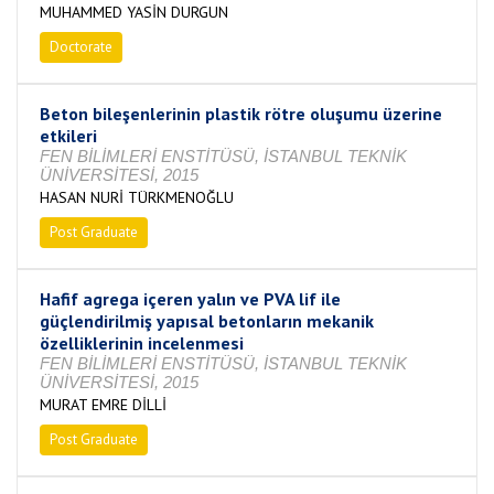
MUHAMMED YASİN DURGUN
Doctorate
Completed
Beton bileşenlerinin plastik rötre oluşumu üzerine
etkileri
FEN BİLİMLERİ ENSTİTÜSÜ, İSTANBUL TEKNİK
ÜNİVERSİTESİ, 2015
HASAN NURİ TÜRKMENOĞLU
Post Graduate
Completed
Hafif agrega içeren yalın ve PVA lif ile
güçlendirilmiş yapısal betonların mekanik
özelliklerinin incelenmesi
FEN BİLİMLERİ ENSTİTÜSÜ, İSTANBUL TEKNİK
ÜNİVERSİTESİ, 2015
MURAT EMRE DİLLİ
Post Graduate
Completed