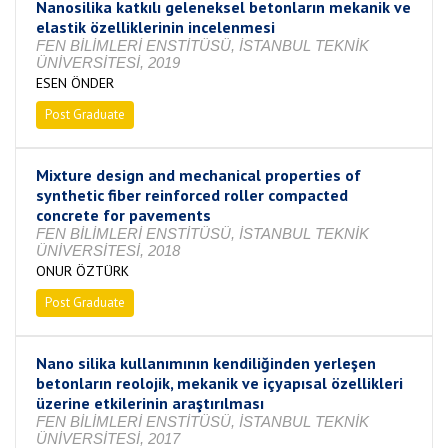
Nanosilika katkılı geleneksel betonların mekanik ve
elastik özelliklerinin incelenmesi
FEN BİLİMLERİ ENSTİTÜSÜ, İSTANBUL TEKNİK
ÜNİVERSİTESİ, 2019
ESEN ÖNDER
Post Graduate
Completed
Mixture design and mechanical properties of
synthetic fiber reinforced roller compacted
concrete for pavements
FEN BİLİMLERİ ENSTİTÜSÜ, İSTANBUL TEKNİK
ÜNİVERSİTESİ, 2018
ONUR ÖZTÜRK
Post Graduate
Completed
Nano silika kullanımının kendiliğinden yerleşen
betonların reolojik, mekanik ve içyapısal özellikleri
üzerine etkilerinin araştırılması
FEN BİLİMLERİ ENSTİTÜSÜ, İSTANBUL TEKNİK
ÜNİVERSİTESİ, 2017