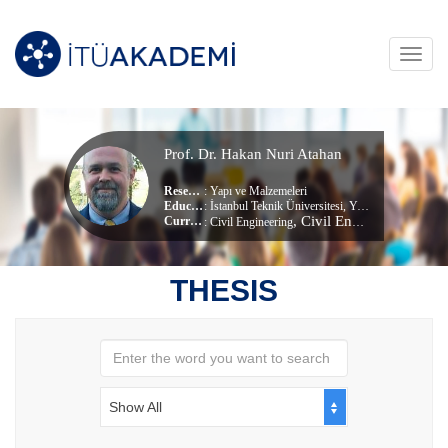
Toggl
navig
Prof. Dr. Hakan Nuri Atahan
Research Area
:
Yapı ve Malzemeleri
Education Info
: İstanbul Teknik Üniversitesi, Yapi Mühendisliği (dr) (Doktora)
, Civil Engineering
Current Unit
:
Civil Engineering
THESIS
Show All