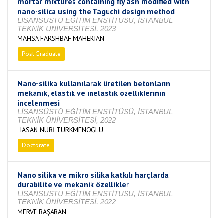
mortar mixtures containing fly ash modified with
nano-silica using the Taguchi design method
LİSANSÜSTÜ EĞİTİM ENSTİTÜSÜ, İSTANBUL
TEKNİK ÜNİVERSİTESİ, 2023
MAHSA FARSHBAF MAHERIAN
Post Graduate
Completed
Nano-silika kullanılarak üretilen betonların
mekanik, elastik ve inelastik özelliklerinin
incelenmesi
LİSANSÜSTÜ EĞİTİM ENSTİTÜSÜ, İSTANBUL
TEKNİK ÜNİVERSİTESİ, 2022
HASAN NURİ TÜRKMENOĞLU
Doctorate
Completed
Nano silika ve mikro silika katkılı harçlarda
durabilite ve mekanik özellikler
LİSANSÜSTÜ EĞİTİM ENSTİTÜSÜ, İSTANBUL
TEKNİK ÜNİVERSİTESİ, 2022
MERVE BAŞARAN