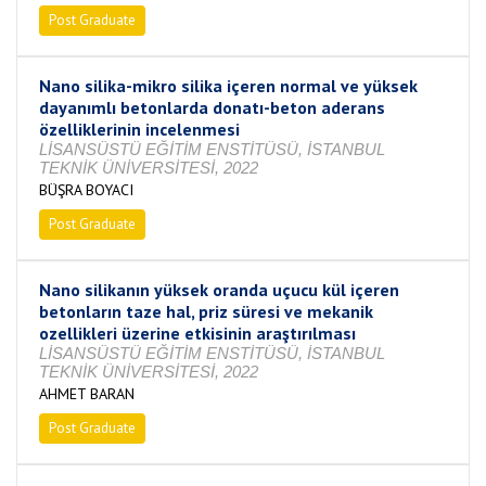
Post Graduate
Completed
Nano silika-mikro silika içeren normal ve yüksek
dayanımlı betonlarda donatı-beton aderans
özelliklerinin incelenmesi
LİSANSÜSTÜ EĞİTİM ENSTİTÜSÜ, İSTANBUL
TEKNİK ÜNİVERSİTESİ, 2022
BÜŞRA BOYACI
Post Graduate
Completed
Nano silikanın yüksek oranda uçucu kül içeren
betonların taze hal, priz süresi ve mekanik
ozellikleri üzerine etkisinin araştırılması
LİSANSÜSTÜ EĞİTİM ENSTİTÜSÜ, İSTANBUL
TEKNİK ÜNİVERSİTESİ, 2022
AHMET BARAN
Post Graduate
Completed