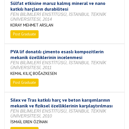
Sülfat etkisine maruz kalmış mineral ve nano
katkılı harçların durabilitesi
FEN BİLİMLERİ ENSTİTÜSÜ, İSTANBUL TEKNİK
ÜNİVERSİTESİ, 2014
KORAY MEHMET ARSLAN
Post Graduate
Completed
PVA lif donatılı çimento esaslı kompozitlerin
mekanik özelliklerinin incelenmesi
FEN BİLİMLERİ ENSTİTÜSÜ, İSTANBUL TEKNİK
ÜNİVERSİTESİ, 2011
KEMAL KILIÇ BOĞAZKESEN
Post Graduate
Completed
Silex ve Tras katkılı harç ve beton karışımlarının
mekanik ve fiziksel özelliklerinin karşılaştırılması
FEN BİLİMLERİ ENSTİTÜSÜ, İSTANBUL TEKNİK
ÜNİVERSİTESİ, 2010
İSMAİL EREN ÖZİNAN