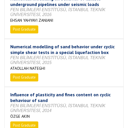
underground pipelines under seismic loads
FEN BİLİMLERİ ENSTİTÜSÜ, İSTANBUL TEKNİK
ÜNİVERSİTESİ, 2016
EHSAN YAHYAVI ZANJANI
Post Graduate
Completed
Numerical modelling of sand behavior under cyclic
simple shear tests in a special liquefaction box
FEN BİLİMLERİ ENSTİTÜSÜ, İSTANBUL TEKNİK
ÜNİVERSİTESİ, 2015
ATAOLLAH NATEGHI
Post Graduate
Completed
Influence of plasticity and fines content on cyclic
behaviour of sand
FEN BİLİMLERİ ENSTİTÜSÜ, İSTANBUL TEKNİK
ÜNİVERSİTESİ, 2014
ÖZGE AKIN
Post Graduate
Completed