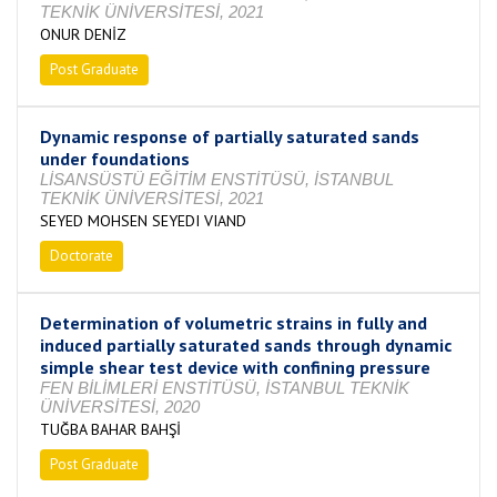
TEKNİK ÜNİVERSİTESİ, 2021
ONUR DENİZ
Post Graduate
Completed
Dynamic response of partially saturated sands
under foundations
LİSANSÜSTÜ EĞİTİM ENSTİTÜSÜ, İSTANBUL
TEKNİK ÜNİVERSİTESİ, 2021
SEYED MOHSEN SEYEDI VIAND
Doctorate
Completed
Determination of volumetric strains in fully and
induced partially saturated sands through dynamic
simple shear test device with confining pressure
FEN BİLİMLERİ ENSTİTÜSÜ, İSTANBUL TEKNİK
ÜNİVERSİTESİ, 2020
TUĞBA BAHAR BAHŞİ
Post Graduate
Completed