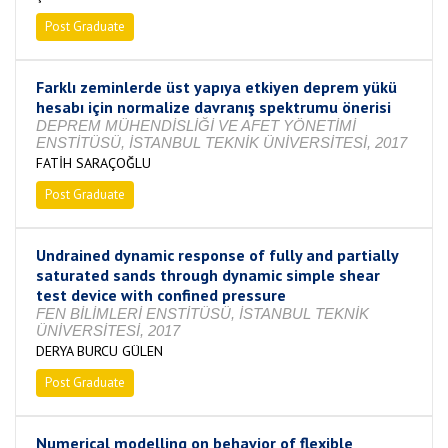
Post Graduate
Completed
Farklı zeminlerde üst yapıya etkiyen deprem yükü
hesabı için normalize davranış spektrumu önerisi
DEPREM MÜHENDİSLİĞİ VE AFET YÖNETİMİ
ENSTİTÜSÜ, İSTANBUL TEKNİK ÜNİVERSİTESİ, 2017
FATİH SARAÇOĞLU
Post Graduate
Completed
Undrained dynamic response of fully and partially
saturated sands through dynamic simple shear
test device with confined pressure
FEN BİLİMLERİ ENSTİTÜSÜ, İSTANBUL TEKNİK
ÜNİVERSİTESİ, 2017
DERYA BURCU GÜLEN
Post Graduate
Completed
Numerical modelling on behavior of flexible