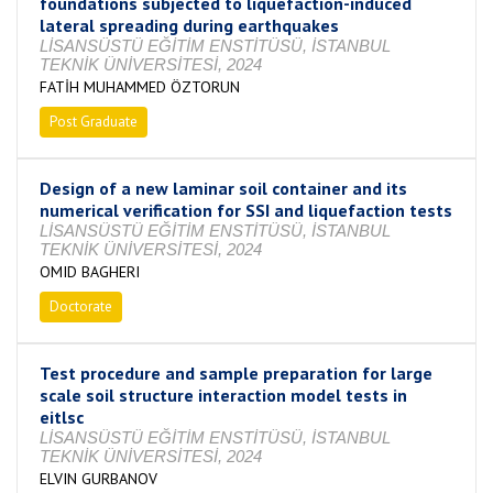
foundations subjected to liquefaction-induced
lateral spreading during earthquakes
LİSANSÜSTÜ EĞİTİM ENSTİTÜSÜ, İSTANBUL
TEKNİK ÜNİVERSİTESİ, 2024
FATİH MUHAMMED ÖZTORUN
Post Graduate
Completed
Design of a new laminar soil container and its
numerical verification for SSI and liquefaction tests
LİSANSÜSTÜ EĞİTİM ENSTİTÜSÜ, İSTANBUL
TEKNİK ÜNİVERSİTESİ, 2024
OMID BAGHERI
Doctorate
Completed
Test procedure and sample preparation for large
scale soil structure interaction model tests in
eitlsc
LİSANSÜSTÜ EĞİTİM ENSTİTÜSÜ, İSTANBUL
TEKNİK ÜNİVERSİTESİ, 2024
ELVIN GURBANOV