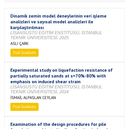
Dinamik zemin model deneylerinin veri işleme
analizleri ve sayısal model analizleri ile
karşılaştırılması
LİSANSÜSTÜ EĞİTİM ENSTİTÜSÜ, İSTANBUL
TEKNİK ÜNİVERSİTESİ, 2025
ASLI ÇARK
Post Graduate
Completed
Experimental study on liquefaction resistance of
partially saturated sands at s=70%-80% with
emphasis on induced shear strain
LİSANSÜSTÜ EĞİTİM ENSTİTÜSÜ, İSTANBUL
TEKNİK ÜNİVERSİTESİ, 2024
İSMAİL ALPASLAN CEYLAN
Post Graduate
Completed
Examination of the design procedures for pile