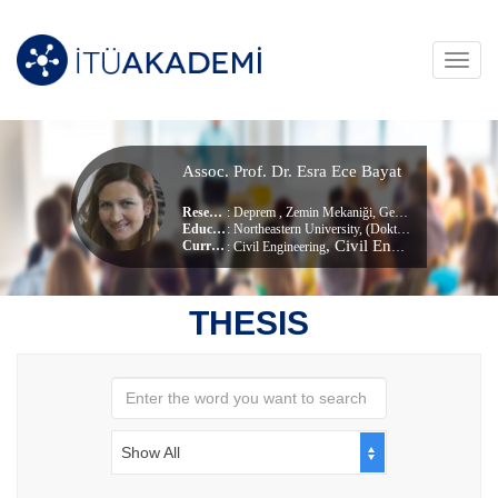
Toggl
navig
Assoc. Prof. Dr. Esra Ece Bayat
Research Area
:
Deprem
,
Zemin Mekaniği
,
Geoteknik
Education Info
: Northeastern University, (Doktora)
, Civil Engineering
Current Unit
:
Civil Engineering
THESIS
Show All