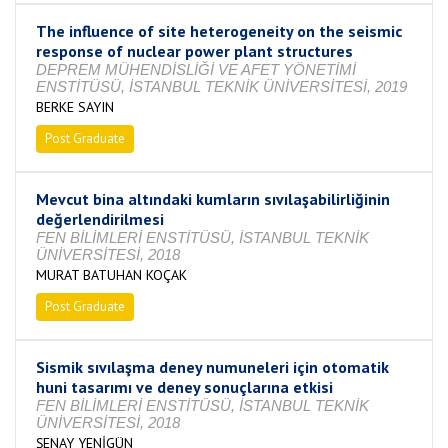
The influence of site heterogeneity on the seismic
response of nuclear power plant structures
DEPREM MÜHENDİSLİĞİ VE AFET YÖNETİMİ
ENSTİTÜSÜ, İSTANBUL TEKNİK ÜNİVERSİTESİ, 2019
BERKE SAYIN
Post Graduate
Completed
Mevcut bina altındaki kumların sıvılaşabilirliğinin
değerlendirilmesi
FEN BİLİMLERİ ENSTİTÜSÜ, İSTANBUL TEKNİK
ÜNİVERSİTESİ, 2018
MURAT BATUHAN KOÇAK
Post Graduate
Completed
Sismik sıvılaşma deney numuneleri için otomatik
huni tasarımı ve deney sonuçlarına etkisi
FEN BİLİMLERİ ENSTİTÜSÜ, İSTANBUL TEKNİK
ÜNİVERSİTESİ, 2018
ŞENAY YENİGÜN