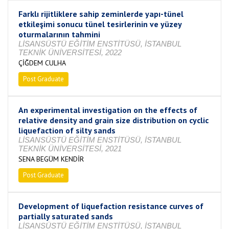
Farklı rijitliklere sahip zeminlerde yapı-tünel
etkileşimi sonucu tünel tesirlerinin ve yüzey
oturmalarının tahmini
LİSANSÜSTÜ EĞİTİM ENSTİTÜSÜ, İSTANBUL
TEKNİK ÜNİVERSİTESİ, 2022
ÇİĞDEM CULHA
Post Graduate
Completed
An experimental investigation on the effects of
relative density and grain size distribution on cyclic
liquefaction of silty sands
LİSANSÜSTÜ EĞİTİM ENSTİTÜSÜ, İSTANBUL
TEKNİK ÜNİVERSİTESİ, 2021
SENA BEGÜM KENDİR
Post Graduate
Completed
Development of liquefaction resistance curves of
partially saturated sands
LİSANSÜSTÜ EĞİTİM ENSTİTÜSÜ, İSTANBUL