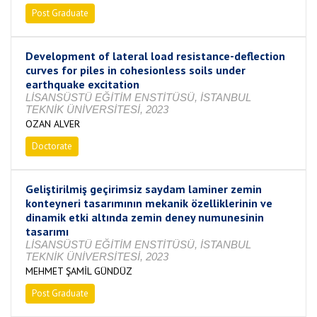
Post Graduate
Completed
Development of lateral load resistance-deflection
curves for piles in cohesionless soils under
earthquake excitation
LİSANSÜSTÜ EĞİTİM ENSTİTÜSÜ, İSTANBUL
TEKNİK ÜNİVERSİTESİ, 2023
OZAN ALVER
Doctorate
Completed
Geliştirilmiş geçirimsiz saydam laminer zemin
konteyneri tasarımının mekanik özelliklerinin ve
dinamik etki altında zemin deney numunesinin
tasarımı
LİSANSÜSTÜ EĞİTİM ENSTİTÜSÜ, İSTANBUL
TEKNİK ÜNİVERSİTESİ, 2023
MEHMET ŞAMİL GÜNDÜZ
Post Graduate
Completed