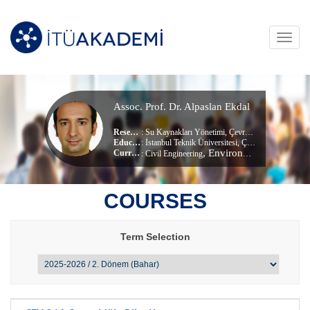
Toggl
navig
Assoc. Prof. Dr. Alpaslan Ekdal
Research Area
:
Su Kaynakları Yönetimi
,
Çevre Sistemleri ve Modelleme
Education Info
: İstanbul Teknik Üniversitesi, Çevre Mühendisliği (dr) (Doktora)
, Environmental Engineering
Current Unit
:
Civil Engineering
COURSES
Term Selection