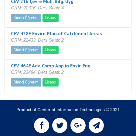
CEV 216 Çevre Müh. Bilg. Uyg.
CRN: 22316, Ders Saati: 4
Birinci Öğretim
Lisans
CEV 428E Envirn.Plan.of Catchment Areas
CRN: 22433, Ders Saati: 2
Birinci Öğretim
Lisans
CEV 464E Adv. Comp.App.in Envir. Eng.
CRN: 22484, Ders Saati: 2
Birinci Öğretim
Lisans
Product of Center of Information Technologies © 2021