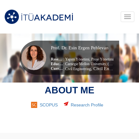
Toggl
navig
Prof. Dr. Esin Ergen Pehlevan
Research Area
:
Yapım Yönetimi
,
Proje Yönetimi
Education Info
: Carnegie Mellon University, (Doktora)
, Civil Engineering
Current Unit
:
Civil Engineering
ABOUT ME
SCOPUS
Research Profile