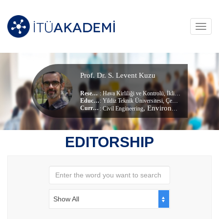
Toggl
navig
Prof. Dr. S. Levent Kuzu
Research Area
:
Hava Kirliliği ve Kontrolü
,
İklim Değişikliği
,
Atmo
Education Info
: Yildiz Teknik Üniversitesi, Çevre Mühendisliği (dr) (Doktora)
, Environmental Engineering
Current Unit
:
Civil Engineering
EDITORSHIP
Show All