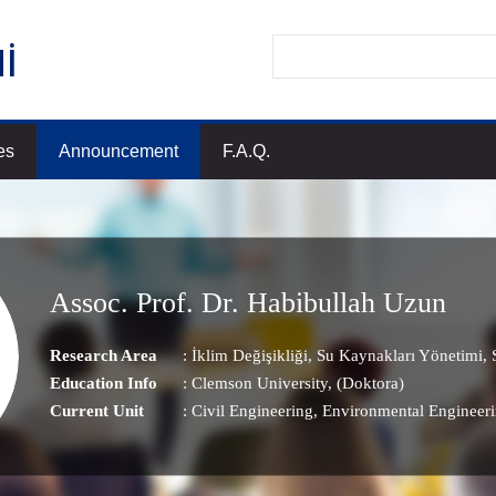
es
Announcement
F.A.Q.
Assoc. Prof. Dr. Habibullah Uzun
Research Area
:
İklim Değişikliği
,
Su Kaynakları Yönetimi
,
S
Education Info
: Clemson University, (Doktora)
Current Unit
:
Civil Engineering
, Environmental Engineer