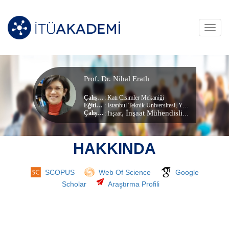
Toggl
navig
Prof. Dr. Nihal Eratlı
Çalışma Alanları
:
Katı Cisimler Mekaniği
Eğitim Durumu
: İstanbul Teknik Üniversitesi, Yapı Mühendisliği (dr) (Doktora)
, İnşaat Mühendisliği Bölümü
Çalıştığı Birim
:
İnşaat
HAKKINDA
SCOPUS
Web Of Science
Google
Scholar
Araştırma Profili