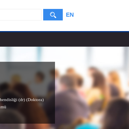
EN
hendisliği (dr) (Doktora)
lümü