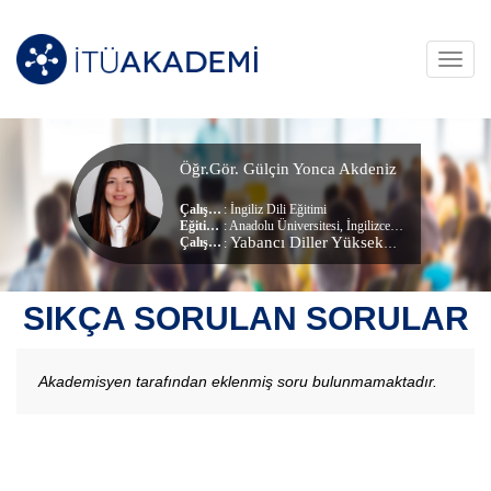
Toggl
navig
Öğr.Gör. Gülçin Yonca Akdeniz
Çalışma Alanları
:
İngiliz Dili Eğitimi
Eğitim Durumu
: Anadolu Üniversitesi, İngilizce Eğitimi (yl) (tezli) (Yüksek Lisans)
Yabancı Diller Yüksekokulu
Çalıştığı Birim
:
SIKÇA SORULAN SORULAR
Akademisyen tarafından eklenmiş soru bulunmamaktadır.