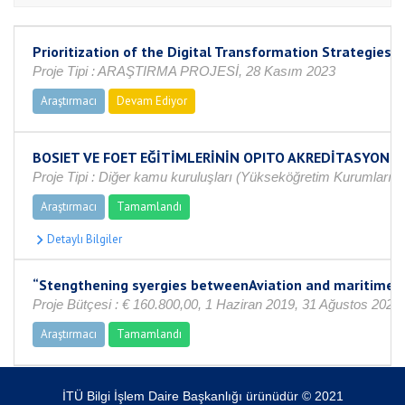
Prioritization of the Digital Transformation Strategies 
Proje Tipi : ARAŞTIRMA PROJESİ, 28 Kasım 2023
Araştırmacı
Devam Ediyor
BOSIET VE FOET EĞİTİMLERİNİN OPITO AKREDİTASYONLU 
Proje Tipi : Diğer kamu kuruluşları (Yükseköğretim Kurumları ha
Araştırmacı
Tamamlandı
“Stengthening syergies betweenAviation and maritime i
Proje Bütçesi : € 160.800,00, 1 Haziran 2019, 31 Ağustos 2023
Araştırmacı
Tamamlandı
İTÜ Bilgi İşlem Daire Başkanlığı ürünüdür © 2021