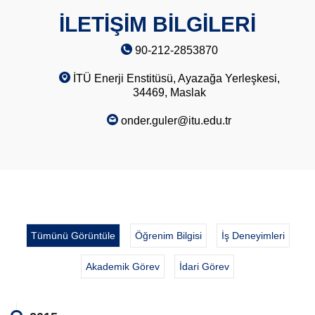
İLETİŞİM BİLGİLERİ
90-212-2853870
İTÜ Enerji Enstitüsü, Ayazağa Yerleşkesi,
34469, Maslak
onder.guler@itu.edu.tr
Tümünü Görüntüle
Öğrenim Bilgisi
İş Deneyimleri
Akademik Görev
İdari Görev