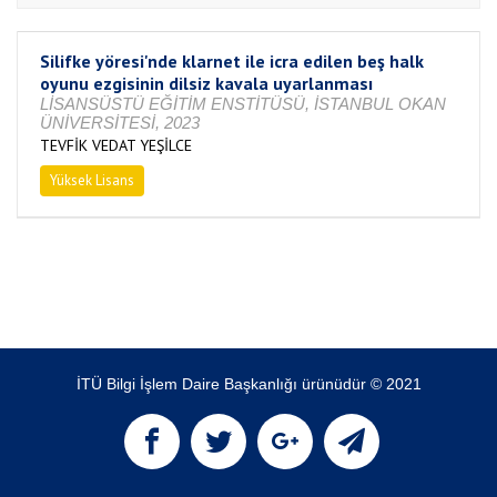
Silifke yöresi'nde klarnet ile icra edilen beş halk
oyunu ezgisinin dilsiz kavala uyarlanması
LİSANSÜSTÜ EĞİTİM ENSTİTÜSÜ, İSTANBUL OKAN
ÜNİVERSİTESİ, 2023
TEVFİK VEDAT YEŞİLCE
Yüksek Lisans
Tamamlandı
İTÜ Bilgi İşlem Daire Başkanlığı ürünüdür © 2021