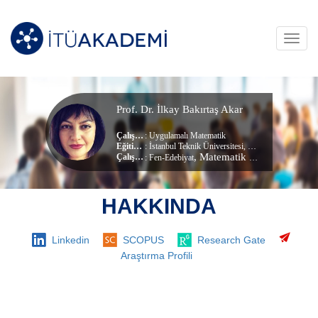
Toggl
navig
Prof. Dr. İlkay Bakırtaş Akar
Çalışma Alanları
:
Uygulamalı Matematik
Eğitim Durumu
: İstanbul Teknik Üniversitesi, Matematik Bölümü (Lisans)
, Matematik Mühendisliği Bölümü
Çalıştığı Birim
:
Fen-Edebiyat
HAKKINDA
Linkedin
SCOPUS
Research Gate
Araştırma Profili