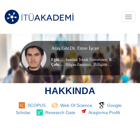
Toggl
navig
Araş.Gör.Dr. Emre İşcan
Eğitim Durumu
: İstanbul Teknik Üniversitesi, Bilgi Ve Haberleşme Mühendisliği (dr) (Doktora)
, Bilişim Uygulamaları Anabilim Dalı
Çalıştığı Birim
:
Bilişim Enstitüsü
HAKKINDA
SCOPUS
Web Of Science
Google
Scholar
Research Gate
Araştırma Profili