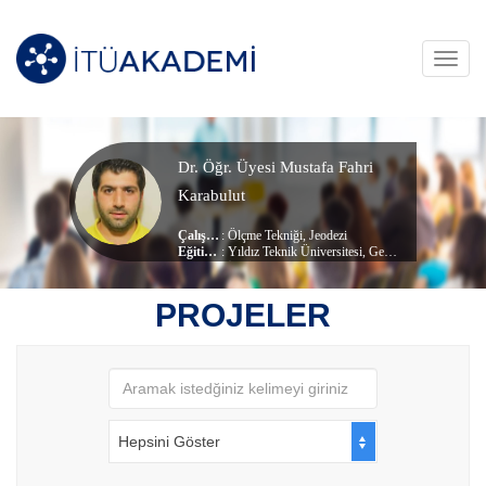
Toggl
navig
Dr. Öğr. Üyesi Mustafa Fahri
Karabulut
Çalışma Alanları
:
Ölçme Tekniği
,
Jeodezi
Eğitim Durumu
: Yıldız Teknik Üniversitesi, Geomatik (dr) (Doktora)
, Geomatik Mühendisliği Bölümü
Çalıştığı Birim
:
İnşaat
PROJELER
Hepsini Göster