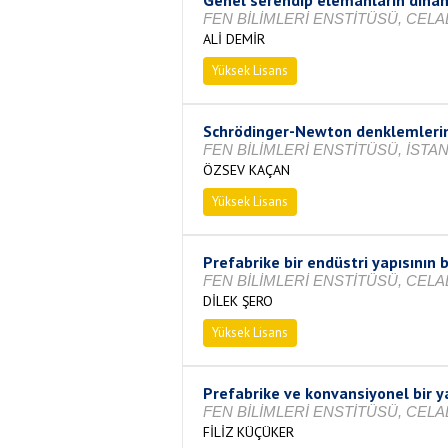
FEN BİLİMLERİ ENSTİTÜSÜ, CELA
ALİ DEMİR
Yüksek Lisans
Tamamlandı
Schrödinger-Newton denklemlerin
FEN BİLİMLERİ ENSTİTÜSÜ, İSTAN
ÖZSEV KAÇAN
Yüksek Lisans
Tamamlandı
Prefabrike bir endüstri yapısının b
FEN BİLİMLERİ ENSTİTÜSÜ, CELA
DİLEK ŞERO
Yüksek Lisans
Tamamlandı
Prefabrike ve konvansiyonel bir y
FEN BİLİMLERİ ENSTİTÜSÜ, CELA
FİLİZ KÜÇÜKER