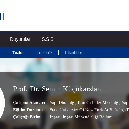
Duyurular
S.S.S.
Tezler
Editörlük
Etkinlikler
Prof. Dr. Semih Küçükarslan
Çalışma Alanları
:
Yapı Dinamiği
,
Katı Cisimler Mekaniği
,
Yapı
Eğitim Durumu
: State University Of New York At Buffalo, (
Çalıştığı Birim
:
İnşaat
, İnşaat Mühendisliği Bölümü