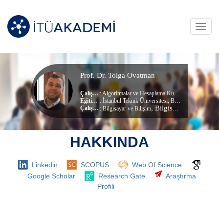
Toggl
navig
Prof. Dr. Tolga Ovatman
Çalışma Alanları
:
Algoritmalar ve Hesaplama Kuramı
,
Bilgisayar Ya
Eğitim Durumu
: İstanbul Teknik Üniversitesi, Bilgisayar Mühendisliği (dr) (Doktora)
, Bilgisayar Mühendisliği Bölümü
Çalıştığı Birim
:
Bilgisayar ve Bilişim
HAKKINDA
Linkedin
SCOPUS
Web Of Science
Google Scholar
Research Gate
Araştırma
Profili