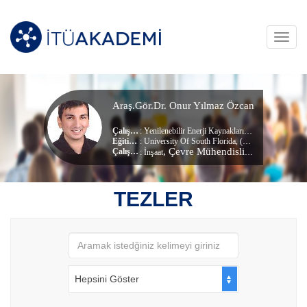
Toggl
navig
Araş.Gör.Dr. Onur Yılmaz Özcan
Çalışma Alanları
:
Yenilenebilir Enerji Kaynakları
,
Biyoteknoloji
,
Çev
Eğitim Durumu
: University Of South Florida, (Doktora)
, Çevre Mühendisliği Bölümü
Çalıştığı Birim
:
İnşaat
TEZLER
Hepsini Göster