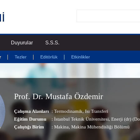
Duyurular
S.S.S.
r
Tezler
Editörlük
Etkinlikler
Prof. Dr. Mustafa Özdemir
Çalışma Alanları
:
Termodinamik
,
Isı Transferi
Eğitim Durumu
: İstanbul Teknik Üniversitesi, Enerji (dr) (D
Çalıştığı Birim
:
Makina
, Makina Mühendisliği Bölümü