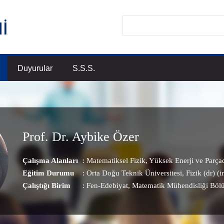
Duyurular
S.S.S.
Prof. Dr. Aybike Özer
Çalışma Alanları
:
Matematiksel Fizik
,
Yüksek Enerji ve Parçac
Eğitim Durumu
: Orta Doğu Teknik Üniversitesi, Fizik (dr) (i
Çalıştığı Birim
:
Fen-Edebiyat
, Matematik Mühendisliği Bö