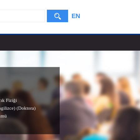
EN
ık Fiziği
ngilizce) (Doktora)
lümü