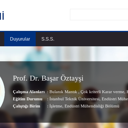
Duyurular
S.S.S.
Prof. Dr. Başar Öztayşi
Çalışma Alanları
:
Bulanık Mantık
,
Çok kriterli Karar verme
,
K
Eğitim Durumu
: İstanbul Teknik Üniversitesi, Endüstri Mühe
Çalıştığı Birim
:
İşletme
, Endüstri Mühendisliği Bölümü