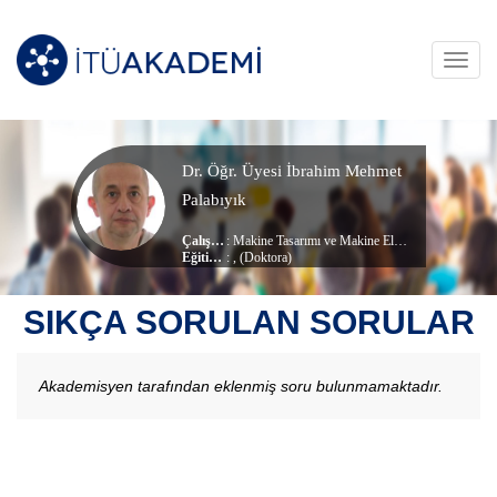
Toggl
navig
Dr. Öğr. Üyesi İbrahim Mehmet
Palabıyık
Çalışma Alanları
:
Makine Tasarımı ve Makine Elemanları
,
Kompozit
Eğitim Durumu
: , (Doktora)
, Makina Mühendisliği Bölümü
Çalıştığı Birim
:
Makina
SIKÇA SORULAN SORULAR
Akademisyen tarafından eklenmiş soru bulunmamaktadır.