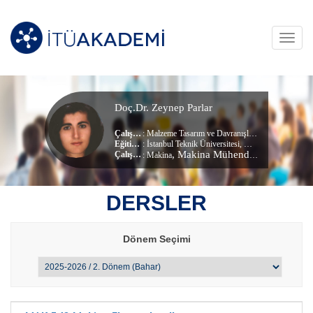
Toggl
navig
Doç.Dr. Zeynep Parlar
Çalışma Alanları
:
Malzeme Tasarım ve Davranışları
,
Makine Tasarım
Eğitim Durumu
: İstanbul Teknik Üniversitesi, Konstrüksiyon Ve İmalat (dr) (Doktora)
, Makina Mühendisliği Bölümü
Çalıştığı Birim
:
Makina
DERSLER
Dönem Seçimi