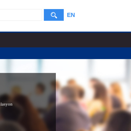
EN
lasyon