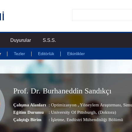
Duyurular
S.S.S.
r
Tezler
Editörlük
Etkinlikler
Prof. Dr. Burhaneddin Sandıkçı
Çalışma Alanları
:
Optimizasyon
,
Yöneylem Araştırması
,
Simu
Eğitim Durumu
: University Of Pittsburgh, (Doktora)
Çalıştığı Birim
:
İşletme
, Endüstri Mühendisliği Bölümü