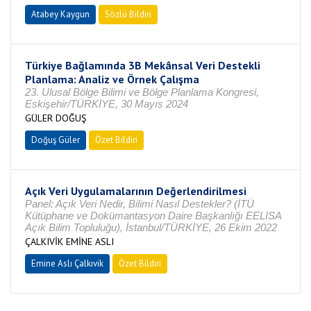
Atabey Kaygun
Sözlü Bildiri
Türkiye Bağlamında 3B Mekânsal Veri Destekli
Planlama: Analiz ve Örnek Çalışma
23. Ulusal Bölge Bilimi ve Bölge Planlama Kongresi,
Eskişehir/TÜRKİYE, 30 Mayıs 2024
GÜLER DOĞUŞ
Doğuş Güler
Özet Bildiri
Açık Veri Uygulamalarının Değerlendirilmesi
Panel: Açık Veri Nedir, Bilimi Nasıl Destekler? (İTÜ
Kütüphane ve Dokümantasyon Daire Başkanlığı EELISA
Açık Bilim Topluluğu), İstanbul/TÜRKİYE, 26 Ekim 2022
ÇALKIVİK EMİNE ASLI
Emine Aslı Çalkıvik
Özet Bildiri