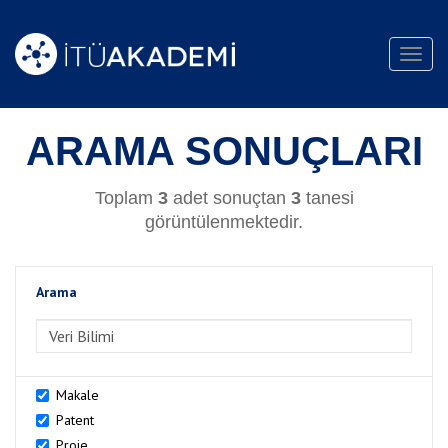
Toggl
navig
ARAMA SONUÇLARI
Toplam
3
adet sonuçtan
3
tanesi
görüntülenmektedir.
Arama
>Arama
Makale
Patent
Proje