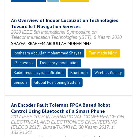
An Overview of Indoor Localization Technologies:
Toward IoT Navigation Services
2020 IEEE 5th International Symposium on
Telecommunication Technologies (ISTT), 9 Kasım 2020
SHAYEA IBRAHEEM ABDULLAH MOHAMMED
Ibraheem Abdullah Mohammed Shayea
Tam metin bildiri
IP networks
Frequency modulation
Radiofrequency identification
Bluetooth
Wireless fidelity
Sensors
Global Positioning System
An Encoder Fault Tolerant FPGA Based Robot
Control Using Bluetooth of a Smart Phone
2017 IEEE 10TH INTERNATIONAL CONFERENCE ON
ELECTRICAL AND ELECTRONICS ENGINEERING
(ELECO 2017), Bursa/TÜRKİYE, 30 Kasım 2017, s.
1336-1341