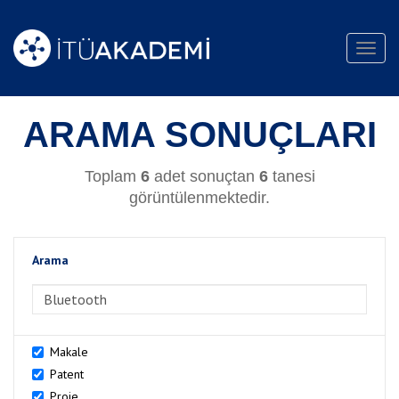
Toggl
navig
ARAMA SONUÇLARI
Toplam
6
adet sonuçtan
6
tanesi
görüntülenmektedir.
Arama
>Arama
Makale
Patent
Proje