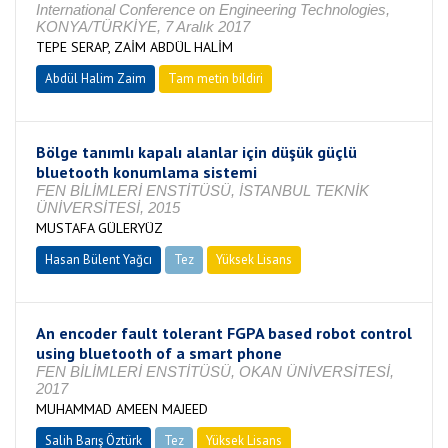
International Conference on Engineering Technologies,
KONYA/TÜRKİYE, 7 Aralık 2017
TEPE SERAP, ZAİM ABDÜL HALİM
Abdül Halim Zaim
Tam metin bildiri
Bölge tanımlı kapalı alanlar için düşük güçlü
bluetooth konumlama sistemi
FEN BİLİMLERİ ENSTİTÜSÜ, İSTANBUL TEKNİK
ÜNİVERSİTESİ, 2015
MUSTAFA GÜLERYÜZ
Hasan Bülent Yağcı
Tez
Yüksek Lisans
Tamamlandı
An encoder fault tolerant FGPA based robot control
using bluetooth of a smart phone
FEN BİLİMLERİ ENSTİTÜSÜ, OKAN ÜNİVERSİTESİ,
2017
MUHAMMAD AMEEN MAJEED
Salih Barış Öztürk
Tez
Yüksek Lisans
Tamamlandı