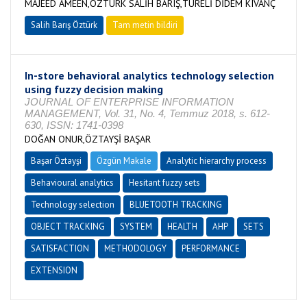
MAJEED AMEEN,ÖZTÜRK SALİH BARIŞ,TÜRELİ DİDEM KIVANÇ
Salih Barış Öztürk
Tam metin bildiri
In-store behavioral analytics technology selection
using fuzzy decision making
JOURNAL OF ENTERPRISE INFORMATION
MANAGEMENT, Vol. 31, No. 4, Temmuz 2018, s. 612-
630, ISSN: 1741-0398
DOĞAN ONUR,ÖZTAYŞİ BAŞAR
Başar Öztayşi
Özgün Makale
Analytic hierarchy process
Behavioural analytics
Hesitant fuzzy sets
Technology selection
BLUETOOTH TRACKING
OBJECT TRACKING
SYSTEM
HEALTH
AHP
SETS
SATISFACTION
METHODOLOGY
PERFORMANCE
EXTENSION