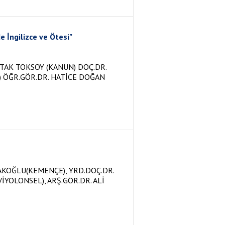
 İngilizce ve Ötesi"
TAK TOKSOY (KANUN) DOÇ.DR.
) ÖĞR.GÖR.DR. HATİCE DOĞAN
AKOĞLU(KEMENÇE), YRD.DOÇ.DR.
YOLONSEL), ARŞ.GÖR.DR. ALİ