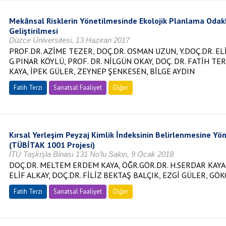
Mekânsal Risklerin Yönetilmesinde Ekolojik Planlama Odakl
Geliştirilmesi
Düzce Üniversitesi, 13 Haziran 2017
PROF.DR. AZİME TEZER, DOÇ.DR. OSMAN UZUN, Y.DOÇ.DR. EL
G.PINAR KÖYLÜ, PROF. DR. NİLGÜN OKAY, DOÇ. DR. FATİH TE
KAYA, İPEK GÜLER, ZEYNEP ŞENKESEN, BİLGE AYDIN
Fatih Terzi
Sanatsal Faaliyet
Diğer
Kırsal Yerleşim Peyzaj Kimlik İndeksinin Belirlenmesine Yö
(TÜBİTAK 1001 Projesi)
İTÜ Taşkışla Binası 131 No’lu Salon, 9 Ocak 2018
DOÇ.DR. MELTEM ERDEM KAYA, ÖĞR.GÖR.DR. H.SERDAR KAYA, 
ELİF ALKAY, DOÇ.DR. FİLİZ BEKTAŞ BALÇIK, EZGİ GÜLER, GÖK
Fatih Terzi
Sanatsal Faaliyet
Diğer