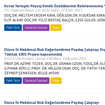
Kırsal Yerleşim Peyzaj Kimlik Özelliklerinin Belirlenmesine
İTÜ Taşkışla Binası 131 No’lu Salon, 27 Ekim 2017
DOÇ.DR. MELTEM ERDEM KAYA, ÖĞR.GÖR.DR. H.SERDAR KAYA, 
ELİF ALKAY, DOÇ.DR. FİLİZ BEKTAŞ BALÇIK, EZGİ GÜLER, GÖK
Fatih Terzi
Sanatsal Faaliyet
Diğer
Düzce İli Mekânsal Risk Değerlendirme Paydaş Çalıştayı O
Tübitak 1001 Projesi kapsamında)
Düzce Üniversitesi, Orman Fakültesi, 9 Ağustos 2016
PROF.DR. AZİME TEZER, DOÇ.DR. OSMAN UZUN, Y.DOÇ.DR. EL
G.PINAR KÖYLÜ, PROF. DR. NİLGÜN OKAY, DOÇ. DR. FATİH TE
ZEYNEP ŞENKESEN, BİLGE AYDIN
Fatih Terzi
Sanatsal Faaliyet
Diğer
Düzce İli Mekânsal Risk Değerlendirme Paydaş Çalıştayı