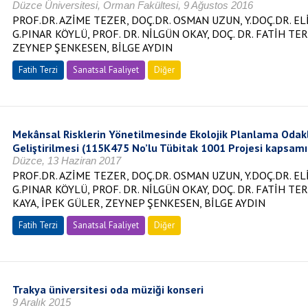
Düzce Üniversitesi, Orman Fakültesi, 9 Ağustos 2016
PROF.DR. AZİME TEZER, DOÇ.DR. OSMAN UZUN, Y.DOÇ.DR. EL
G.PINAR KÖYLÜ, PROF. DR. NİLGÜN OKAY, DOÇ. DR. FATİH TE
ZEYNEP ŞENKESEN, BİLGE AYDIN
Fatih Terzi
Sanatsal Faaliyet
Diğer
Mekânsal Risklerin Yönetilmesinde Ekolojik Planlama Odakl
Geliştirilmesi (115K475 No’lu Tübitak 1001 Projesi kapsam
Düzce, 13 Haziran 2017
PROF.DR. AZİME TEZER, DOÇ.DR. OSMAN UZUN, Y.DOÇ.DR. EL
G.PINAR KÖYLÜ, PROF. DR. NİLGÜN OKAY, DOÇ. DR. FATİH TE
KAYA, İPEK GÜLER, ZEYNEP ŞENKESEN, BİLGE AYDIN
Fatih Terzi
Sanatsal Faaliyet
Diğer
Trakya üniversitesi oda müziği konseri
9 Aralık 2015