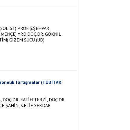
SOLİST) PROF.Ş.ŞEHVAR
EMENÇE) YRD.DOÇ.DR. GÖKNİL
TİM) GİZEM SUCU (UD)
 Yönelik Tartışmalar (TÜBİTAK
 DOÇ.DR. FATİH TERZİ, DOÇ.DR.
ÇE ŞAHİN, S.ELİF SERDAR