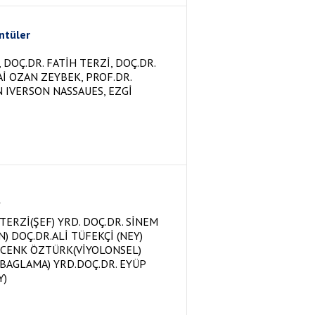
ntüler
DOÇ.DR. FATİH TERZİ, DOÇ.DR.
ZAİ OZAN ZEYBEK, PROF.DR.
N IVERSON NASSAUES, EZGİ
ERZİ(ŞEF) YRD. DOÇ.DR. SİNEM
) DOÇ.DR.ALİ TÜFEKÇİ (NEY)
 CENK ÖZTÜRK(VİYOLONSEL)
(BAGLAMA) YRD.DOÇ.DR. EYÜP
Y)