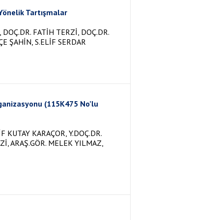
 Yönelik Tartışmalar
DOÇ.DR. FATİH TERZİ, DOÇ.DR.
ÇE ŞAHİN, S.ELİF SERDAR
rganizasyonu (115K475 No’lu
İF KUTAY KARAÇOR, Y.DOÇ.DR.
RZİ, ARAŞ.GÖR. MELEK YILMAZ,