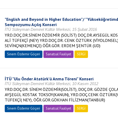
"English and Beyond in Higher Education"/ "Yükseköğretimde
Sempozyumu Açılış Konseri
İTÜ Süleyman Demirel Kültür Merkezi, 15 Şubat 2016
YRD.DOÇ.DR.SİNEM ÖZDEMİR (SOLİST) DOÇ.DR.AYSEGÜL KOS
ALİ TÜFEKÇİ (NEY) YRD.DOÇ.DR. CENK ÖZTÜRK (VİYOLONSEL
SEVİNÇN(KEMENÇE) ÖĞR.GÖR. ERDEM ŞENTÜR (UD)
Sinem Özdemir Göçeri
Sanatsal Faaliyet
SERGİ
İTÜ "Ulu Önder Atatürk'ü Anma Töreni" Konseri
İTÜ Süleyman Demirel Kültür Merkezi, 10 Kasım 2012
YRD.DOÇ.DR. SİNEM ÖZDEMİR(SOLİST), DOÇ.DR. GÖZDE ÇOL
AYŞEGÜL KOSTAK TOKSOY(KANUN), YRD.DOÇ.CENK ÖZTÜRK(Vİ
TÜFEKÇİ( NEY), ÖĞR.GÖR.GÖKHAN FİLİZMAN(TANBUR)
Sinem Özdemir Göçeri
Sanatsal Faaliyet
SERGİ