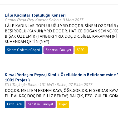
Lâle Kadınlar Topluluğu Konseri
Cemal Reşit Rey Konser Salonu, 9 Mart 2017
LÂLE KADINLAR TOPLULUĞU YRD.DOÇ.DR. SİNEM ÖZDEMİR (
BEŞİROĞLU (KANUN) YRD.DOÇ.DR. HATİCE DOĞAN SEVİNÇ (K
BİŞAK ÖZDEMİR (TANBUR) YRD. DOÇ.DR. SİBEL KARAMAN (Rİ
SÜHENDAN ÇETİN (NEY)
Sinem Özdemir Göçeri
Sanatsal Faaliyet
SERGİ
Kırsal Yerleşim Peyzaj Kimlik Özelliklerinin Belirlenmesine
1001 Projesi)
İTÜ Taşkışla Binası 131 No’lu Salon, 27 Ekim 2017
DOÇ.DR. MELTEM ERDEM KAYA, ÖĞR.GÖR.DR. H. SERDAR KAYA,
ELİF ALKAY, DOÇ.DR. FİLİZ BEKTAŞ BALÇIK, EZGİ GÜLER, GÖK
Fatih Terzi
Sanatsal Faaliyet
Diğer