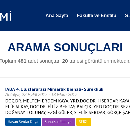
Ana Sayfa
Fakülte ve Enstitü
S.
ARAMA SONUÇLARI
Toplam
481
adet sonuçtan
20
tanesi görüntülenmektedir
IABA 4. Uluslararası Mimarlık Bienali- Süreklilik
Antalya, 22 Eylül 2017 - 13 Ekim 2017
DOÇ.DR. MELTEM ERDEM KAYA, YRD.DOÇ.DR. H.SERDAR KAYA, 
ELİF ALKAY, DOÇ.DR. FİLİZ BEKTAŞ BALÇIK, YRD.DOÇ.DR. SE
DOĞANAY TOLUNAY, EZGİ GÜLER, S. ELİF SERDAR, GÖKÇE ŞA
Hasan Serdar Kaya
Sanatsal Faaliyet
SERGİ