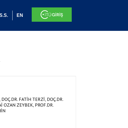
S.S.
EN
.
DOÇ.DR. FATİH TERZİ, DOÇ.DR.
ZAİ OZAN ZEYBEK, PROF.DR.
HİN