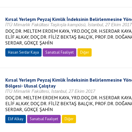
Kırsal Yerleşm Peyzaj Kimlik İndeksinin Belirlenmesine Yön
İTÜ Mimarlık Fakültasi Taşkışla kampüsü, İstanbul, 27 Ekim 2017
DOÇ.DR. MELTEM ERDEM KAYA, YRD.DOÇ.DR. H.SERDAR KAYA, 
ELİF ALKAY, DOÇ.DR. FİLİZ BEKTAŞ BALÇIK, PROF.DR. DOĞANA
SERDAR, GÖKÇE ŞAHİN
Hasan Serdar Kaya
Sanatsal Faaliyet
Diğer
Kırsal Yerleşm Peyzaj Kimlik İndeksinin Belirlenmesine Yön
Bölgesi- Ulusal Çalıştay
İTÜ Mimarlık Fakültesi, İstanbul, 27 Ekim 2017
DOÇ.DR. MELTEM ERDEM KAYA, YRD.DOÇ.DR. H.SERDAR KAYA, 
ELİF ALKAY, DOÇ.DR. FİLİZ BEKTAŞ BALÇIK, PROF.DR. DOĞANA
SERDAR, GÖKÇE ŞAHİN
Elif Alkay
Sanatsal Faaliyet
Diğer