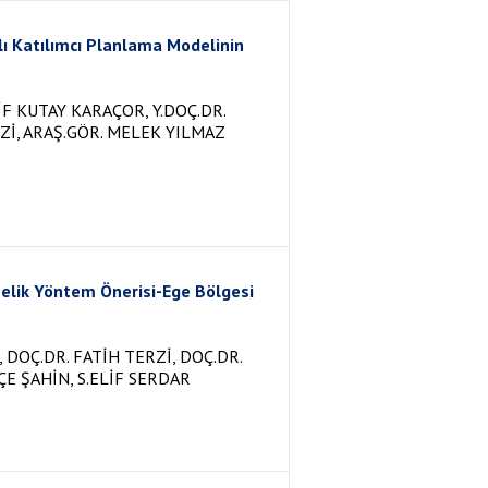
ı Katılımcı Planlama Modelinin
İF KUTAY KARAÇOR, Y.DOÇ.DR.
RZİ, ARAŞ.GÖR. MELEK YILMAZ
nelik Yöntem Önerisi-Ege Bölgesi
DOÇ.DR. FATİH TERZİ, DOÇ.DR.
ÇE ŞAHİN, S.ELİF SERDAR