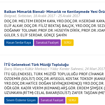
Balkan Mimarlık Bienali- Mimarlık ve Kentleşmede Yeni Örü
Belgrad, Sırbistan, 18 Aralık 2017 - 25 Aralık 2017
DOÇ.DR. MELTEM ERDEM KAYA, YRD.DOÇ.DR. H.SERDAR KAYA, 
ELİF ALKAY, DOÇ.DR. FİLİZ BEKTAŞ BALÇIK, YRD.DOÇ.DR. SE
DOĞANAY TOLUNAY, PROF.DR. HÜSEYİN DİRİK, PROF.DR. JOA
GÜLER, S. ELİF SERDAR, GÖKÇE ŞAHİN
Hasan Serdar Kaya
Sanatsal Faaliyet
SERGİ
İTÜ Geleneksel Türk Müziği Topluluğu
Barış Manço Kültür Merkezi / Yıldız Kenter Sahnesi, 24 Mart 2017
İTÜ GELENEKSEL TÜRK MÜZİĞİ TOPLULUĞU PROF.CİHANGR T
ÖZDEMİR (SOLİST) DOÇ.DR. AYSEGÜL KOSTAK TOKSOY (KANUN
YRD.DOÇ.DR.HATİCE DOĞAN SEVİNÇ(KEMENÇE) YRD.DOÇ.DR.
ÖĞR.GÖR. KADİR VERİM (KEMANE) ARŞ.GÖR. ERDEM ŞİMŞEK 
UZUNKAYA (RİTM) CELAL BAKAR(SOLİST) ZAFER TAŞDAN (ME
Sinem Özdemir Göçeri
Sanatsal Faaliyet
SERGİ