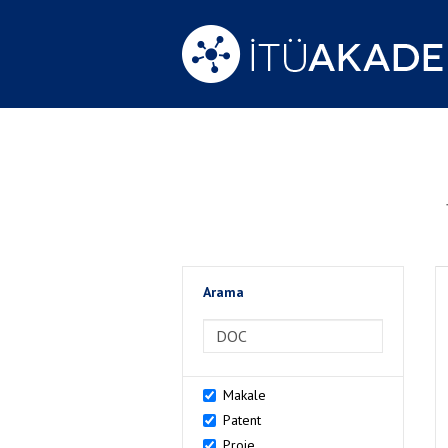
Arama
>Arama
Makale
Patent
Proje