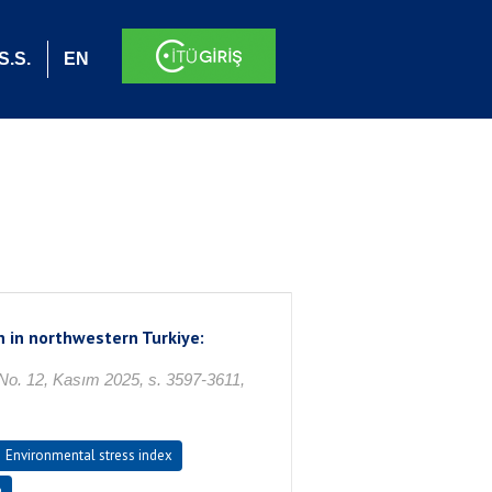
S.S.
EN
n in northwestern Turkiye:
12, Kasım 2025, s. 3597-3611,
Environmental stress index
e