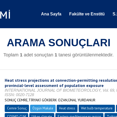
Ana Sayfa
Fakülte ve Enstitü
S.
ARAMA SONUÇLARI
Toplam
1
adet sonuçtan
1
tanesi görüntülenmektedir.
Heat stress projections at convection-permitting resolutio
provincial-level assessment of population exposure
INTERNATIONAL JOURNAL OF BIOMETEOROLOGY, Vol. 69, No. 
ISSN: 0020-7128
SONUÇ CEMRE,TİRYAKİ GÖKBERK OZAN,ÜNAL YURDANUR
Cemre Sonuç
Özgün Makale
Heat stress
Wet bulb temperature
COSMO-CLM
Urban climate
Eastern mediterranean region
Turkiy