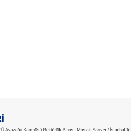
İ
 İTÜ Ayazağa Kampüsü Rektörlük Binası, Maslak-Sarıyer / İstanbul Te