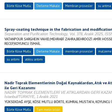
Börte Köse Mutlu
Derleme Makale
Membran prosesler
su arıtma
Spray-coating technique in the fabrication and modificati
Separation and Purification Technology, Vol. 378, Aralık 2025, IS
VATANPOUR SARGHEIN VAHID,MEHRABİ ZAHRA,BEHROOZİ AMİR HOSSE
RECEP,KOYUNCU İSMAİL
Börte Köse Mutlu
Derleme Makale
membran prosesler
malzeme t
su arıtımı
atıksu arıtımı
Nadir Toprak Elementlerinin Doğal Kaynaklardan, Atık ve 
ile Geri Kazanımı
NADİR TOPRAK ELEMENTLERİ VE ATIKLARDAN GERİ KAZANI
İstanbul/TÜRKİYE, 1 Aralık 2021
YÜKSEKDAĞ AYŞE, KÖSE MUTLU BÖRTE, KUMRAL MUSTAFA, KOYUNCU 
Börte Köse Mutlu
Tam metin bildiri