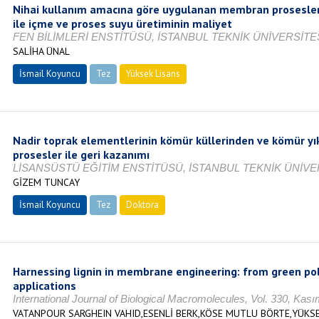
Nihai kullanım amacına göre uygulanan membran prosesler 
ile içme ve proses suyu üretiminin maliyet
FEN BİLİMLERİ ENSTİTÜSÜ, İSTANBUL TEKNİK ÜNİVERSİTES
SALİHA ÜNAL
İsmail Koyuncu
Tez
Yüksek Lisans
Tamamlandı
Nadir toprak elementlerinin kömür küllerinden ve kömür 
prosesler ile geri kazanımı
LİSANSÜSTÜ EĞİTİM ENSTİTÜSÜ, İSTANBUL TEKNİK ÜNİVER
GİZEM TUNCAY
İsmail Koyuncu
Tez
Doktora
Tamamlandı
Harnessing lignin in membrane engineering: from green p
applications
International Journal of Biological Macromolecules, Vol. 330, Ka
VATANPOUR SARGHEIN VAHID,ESENLİ BERK,KÖSE MUTLU BÖRTE,YÜKS