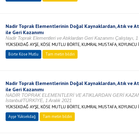
Nadir Toprak Elementlerinin Doğal Kaynaklardan, Atık ve 
ile Geri Kazanımı
Nadir Toprak Elementleri ve Atıklardan Geri Kazanımı Çalıştayı, 1 
YÜKSEKDAĞ AYŞE, KÖSE MUTLU BÖRTE, KUMRAL MUSTAFA, KOYUNCU 
Börte Köse Mutlu
Tam metin bildiri
Nadir Toprak Elementlerinin Doğal Kaynaklardan, Atık ve 
ile Geri Kazanımı
NADİR TOPRAK ELEMENTLERİ VE ATIKLARDAN GERİ KAZANI
İstanbul/TÜRKİYE, 1 Aralık 2021
YÜKSEKDAĞ AYŞE, KÖSE MUTLU BÖRTE, KUMRAL MUSTAFA, KOYUNCU 
Ayşe Yüksekdağ
Tam metin bildiri