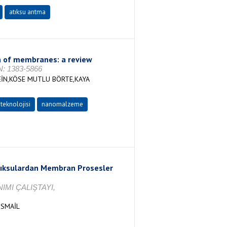
atıksu arıtma
on of membranes: a review
SN: 1383-5866
İN,KÖSE MUTLU BÖRTE,KAYA
eknolojisi
nanomalzeme
Atıksulardan Membran Prosesler
MI ÇALIŞTAYI,
İSMAİL