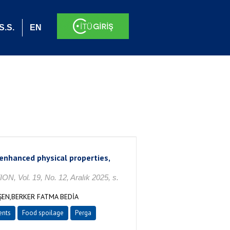
S.S.
EN
enhanced physical properties,
. 19, No. 12, Aralık 2025, s.
ŞEN,BERKER FATMA BEDİA
ents
Food spoilage
Perga