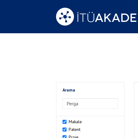
Arama
>Arama
Makale
Patent
Proje