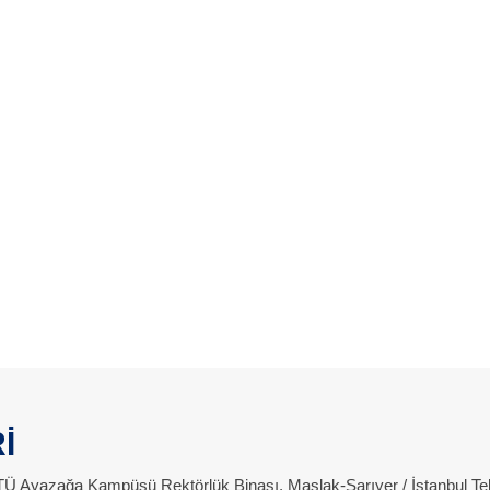
İ
 İTÜ Ayazağa Kampüsü Rektörlük Binası, Maslak-Sarıyer / İstanbul Te