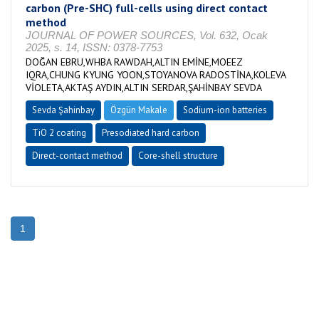
carbon (Pre-SHC) full-cells using direct contact
method
JOURNAL OF POWER SOURCES, Vol. 632, Ocak
2025, s. 14, ISSN: 0378-7753
DOĞAN EBRU,WHBA RAWDAH,ALTIN EMİNE,MOEEZ
IQRA,CHUNG KYUNG YOON,STOYANOVA RADOSTİNA,KOLEVA
VİOLETA,AKTAŞ AYDIN,ALTIN SERDAR,ŞAHİNBAY SEVDA
Sevda Şahinbay
Özgün Makale
Sodium-ion batteries
TiO 2 coating
Presodiated hard carbon
Direct-contact method
Core-shell structure
1