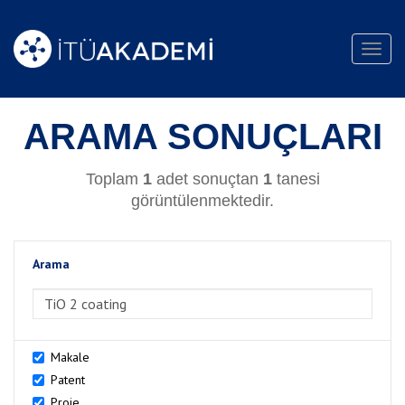
Toggl
navig
ARAMA SONUÇLARI
Toplam
1
adet sonuçtan
1
tanesi
görüntülenmektedir.
Arama
>Arama
Makale
Patent
Proje