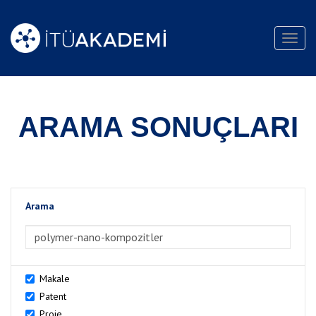
Toggl
navig
ARAMA SONUÇLARI
Arama
>Arama
Makale
Patent
Proje