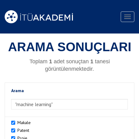
Toggl
navig
ARAMA SONUÇLARI
Toplam
1
adet sonuçtan
1
tanesi
görüntülenmektedir.
Arama
>Arama
Makale
Patent
Proje