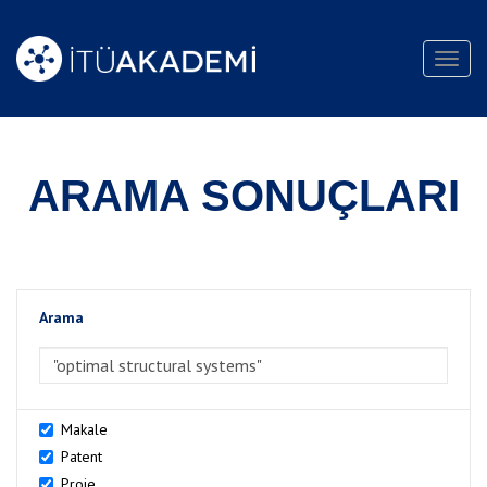
Toggl
navig
ARAMA SONUÇLARI
Arama
>Arama
Makale
Patent
Proje