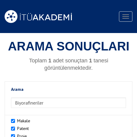
Toggl
navig
ARAMA SONUÇLARI
Toplam
1
adet sonuçtan
1
tanesi
görüntülenmektedir.
Arama
>Arama
Makale
Patent
Proje