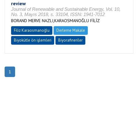
review
Journal of Renewable and Sustainable Energy, Vol. 10,
No. 3, Mayıs 2018, s. 33104, ISSN: 1941-7012
BORAND MERVE NAZLI,KARAOSMANOĞLU FİLİZ
Filiz Karaosmanoğlu
Derleme Makale
Biyokütle ön işlemleri
Biyorafineriler
1