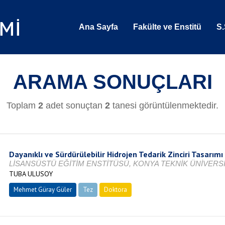
Ana Sayfa
Fakülte ve Enstitü
S.
ARAMA SONUÇLARI
Toplam
2
adet sonuçtan
2
tanesi görüntülenmektedir.
Dayanıklı ve Sürdürülebilir Hidrojen Tedarik Zinciri Tasarımı
LİSANSÜSTÜ EĞİTİM ENSTİTÜSÜ, KONYA TEKNİK ÜNİVERSİT
TUBA ULUSOY
Mehmet Güray Güler
Tez
Doktora
Devam Ediyor