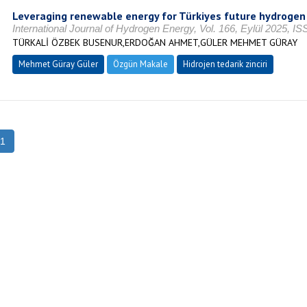
Leveraging renewable energy for Türkiyes future hydrogen 
International Journal of Hydrogen Energy, Vol. 166, Eylül 2025, I
TÜRKALİ ÖZBEK BUSENUR,ERDOĞAN AHMET,GÜLER MEHMET GÜRAY
Mehmet Güray Güler
Özgün Makale
Hidrojen tedarik zinciri
1