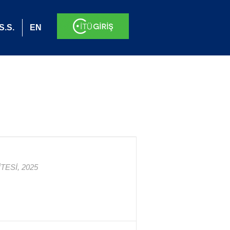
S.S.
EN
ESİ, 2025