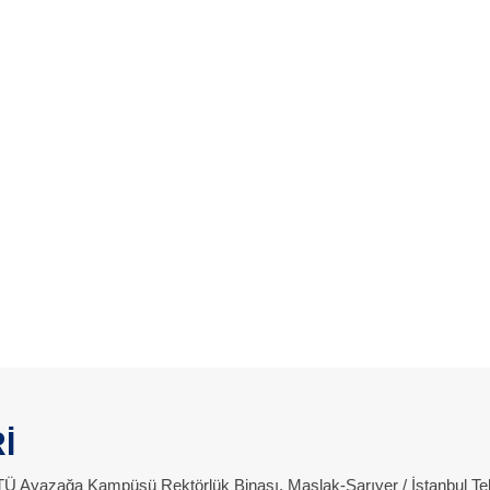
İ
 İTÜ Ayazağa Kampüsü Rektörlük Binası, Maslak-Sarıyer / İstanbul Te